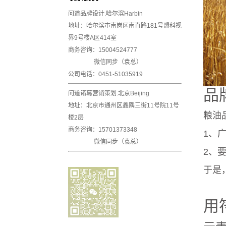
问道品牌设计.哈尔滨Harbin
地址：哈尔滨市南岗区南直路181号盟科视
界9号楼A区414室
商务咨询：
15004524777
微信同步（
袁总
）
公司电话：0451-51035919
品
问道诸葛营销策划.北京Beijing
地址：北京市通州区鑫隅三街11号院11号
粮油
楼2层
商务咨询：15701373348
1、
微信同步（袁总）
2、
于是
用