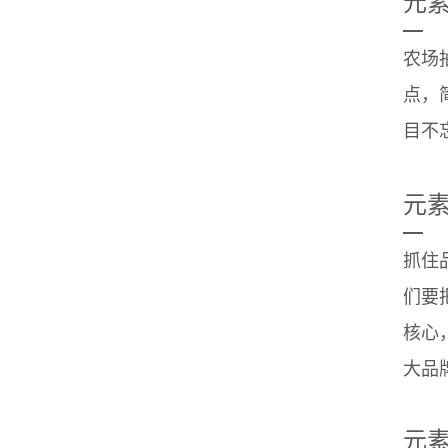
元
—
农场
点，
目不
元
—
抓住
们要
核心
大品
元