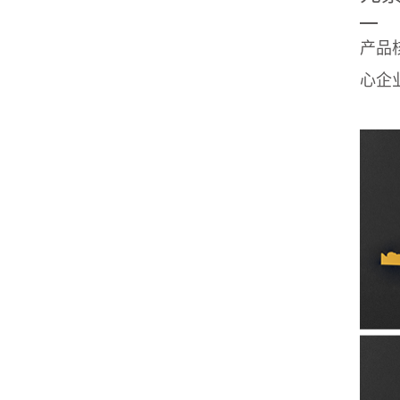
—
产品
心企