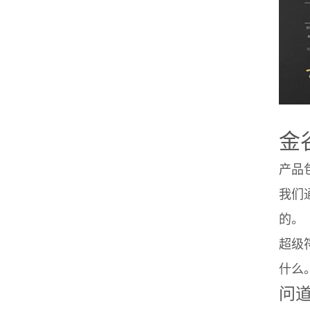
金
产品
我们
的。
超级
什么
问