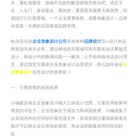
衣、蓬松着睡发、脸都不洗跑到解放碑观音桥去吧。肯定不
会。人出门，参加宴会，要收拾，要西装革履要大家闺秀，刮
胡须打口红喷香氛。一个企业更要收拾，就要形象设计！品牌
化包装！长期的话就要做品牌管理。
哈尔滨问道
企业形象设计公司
承接各种
品牌设计
及vi设计和品
牌策划等相关业务，通过精准的文案编写和方案策划注重版式
设计，将设计中的瓶颈问题一一解决，让手绘风格传达设计理
念，通过指定元素使企业形象设计品质更好，那么如何保证
企
业形象设计
创意设计的效果呢？
一、注重前期的画面效果
小编建议将企业形象设计融入立体设计范围，注重应用效果和
视觉的冲击力，企业形象在于感染力和画面效果，小编搜集了
众多国内外的空间创作展览源文件，发现前期注重画面效果后
期才可以将企业立体化的展现，将企业的能量发挥到恰到好
处。