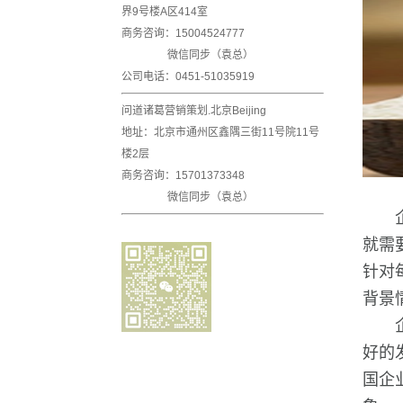
界9号楼A区414室
商务咨询：
15004524777
微信同步（
袁总
）
公司电话：0451-51035919
问道诸葛营销策划.北京Beijing
地址：北京市通州区鑫隅三街11号院11号
楼2层
商务咨询：15701373348
微信同步（袁总）
就需
针对
背景
好的
国企